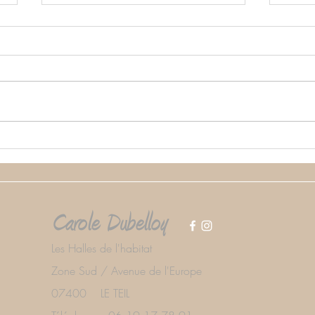
Travaux d'aménagement et
Réno
mise en accessibilité du
appa
restaurant " Chez Gousse
loca
d'Ail " à Rochemaure
Carole Dubelloy
Les Halles de l'habitat
Zone Sud / Avenue de l'Europe
07400 LE TEIL