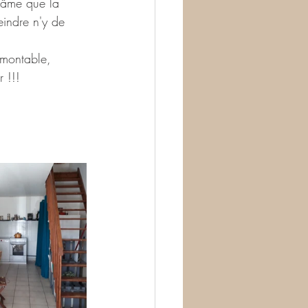
 âme que la 
eindre n'y de 
émontable, 
 !!!