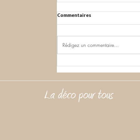
Commentaires
Rédigez un commentaire...
Transformation d'une
Mezzanine en suite
parentale sur Cruas
La déco pour tous