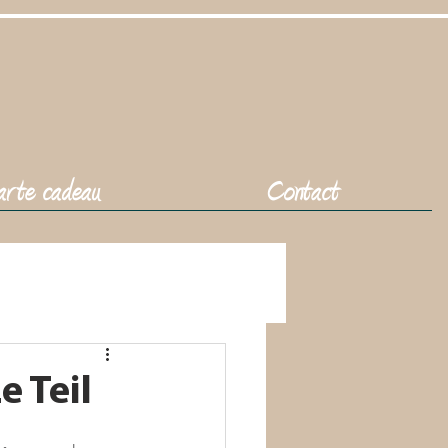
rte cadeau
Contact
cadeau
 Teil