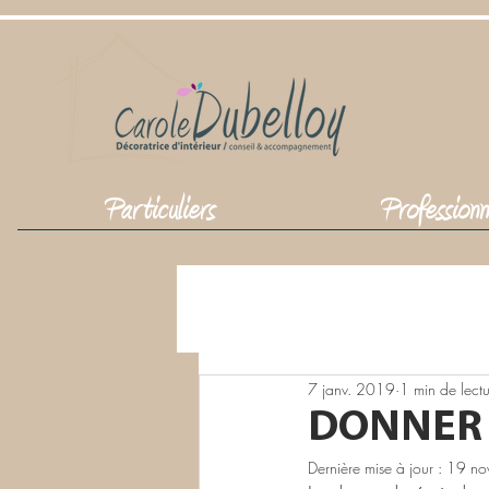
Particuliers
Professionn
Tous les articles
Particuliers
7 janv. 2019
1 min de lect
DONNER V
Dernière mise à jour :
19 no