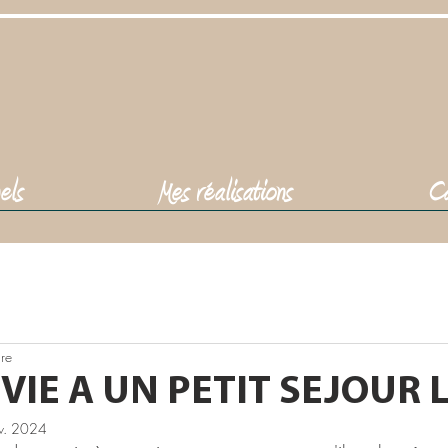
els
Mes réalisations
Ca
Professionnels
Réalisés
En cours
Chèque 
ure
IE A UN PETIT SEJOUR Le
v. 2024