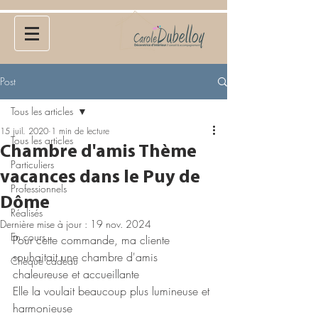
Post
Tous les articles
15 juil. 2020
1 min de lecture
Tous les articles
Chambre d'amis Thème
Particuliers
vacances dans le Puy de
Professionnels
Dôme
Réalisés
Dernière mise à jour :
19 nov. 2024
En cours
Pour cette commande, ma cliente 
souhaitait une chambre d'amis 
Chèque cadeau
chaleureuse et accueillante
Elle la voulait beaucoup plus lumineuse et 
harmonieuse