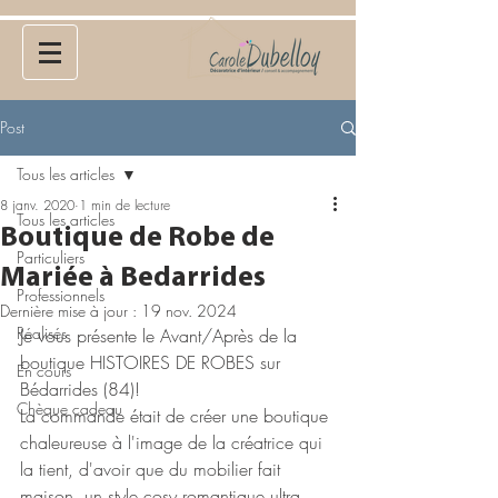
Post
Tous les articles
8 janv. 2020
1 min de lecture
Tous les articles
Boutique de Robe de
Particuliers
Mariée à Bedarrides
Professionnels
Dernière mise à jour :
19 nov. 2024
Réalisés
Je vous présente le Avant/Après de la 
boutique HISTOIRES DE ROBES sur 
En cours
Bédarrides (84)!
Chèque cadeau
La commande était de créer une boutique 
chaleureuse à l'image de la créatrice qui 
la tient, d'avoir que du mobilier fait 
maison, un style cosy romantique ultra 