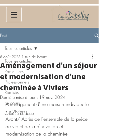
Post
Tous les articles
8 août 2023
1 min de lecture
Tous les articles
Aménagement d'un séjour
Particuliers
et modernisation d'une
Professionnels
cheminée à Viviers
Réalisés
Dernière mise à jour :
19 nov. 2024
En cours
Aménagement d'une maison individuelle 
sur Viviers
Chèque cadeau
Avant/ Après de l'ensemble de la pièce 
de vie et de la rénovation et 
modernisation de la cheminée