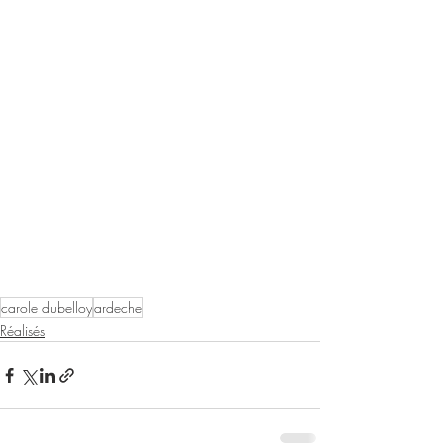
carole dubelloy
ardeche
Réalisés